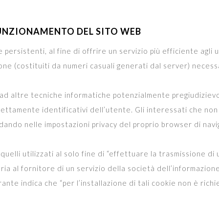
 FUNZIONAMENTO DEL SITO WEB
persistenti, al fine di offrire un servizio più efficiente agli
ione (costituiti da numeri casuali generati dal server) necessa
so ad altre tecniche informatiche potenzialmente pregiudizievo
rettamente identificativi dell’utente. Gli interessati che 
dando nelle impostazioni privacy del proprio browser di navi
uelli utilizzati al solo fine di “effettuare la trasmissione 
ia al fornitore di un servizio della società dell’informazion
ante indica che “per l’installazione di tali cookie non è richi