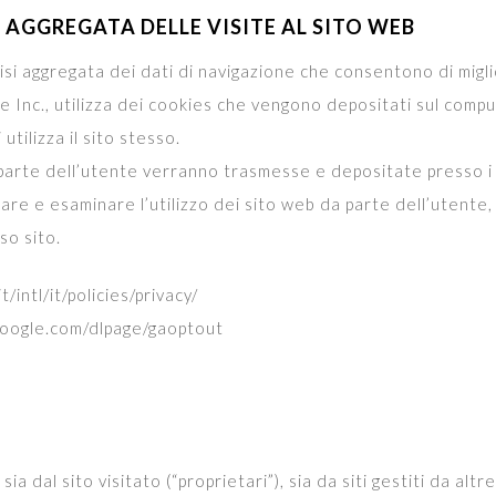
I AGGREGATA DELLE VISITE AL SITO WEB
lisi aggregata dei dati di navigazione che consentono di migli
 Inc., utilizza dei cookies che vengono depositati sul compu
tilizza il sito stesso.
a parte dell’utente verranno trasmesse e depositate presso i 
iare e esaminare l’utilizzo dei sito web da parte dell’utente,
sso sito.
intl/it/policies/privacy/
.google.com/dlpage/gaoptout
a dal sito visitato (“proprietari”), sia da siti gestiti da altr