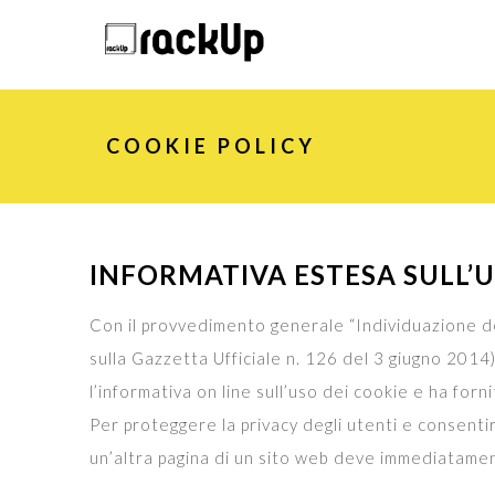
COOKIE POLICY
INFORMATIVA ESTESA SULL’U
Con il provvedimento generale “Individuazione del
sulla Gazzetta Ufficiale n. 126 del 3 giugno 2014
l’informativa on line sull’uso dei cookie e ha forn
Per proteggere la privacy degli utenti e consenti
un’altra pagina di un sito web deve immediatamente