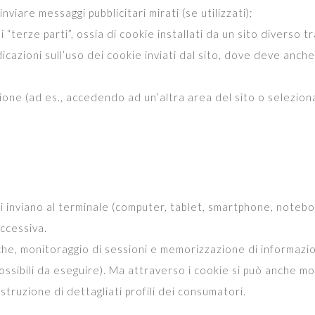
inviare messaggi pubblicitari mirati (se utilizzati);
 “terze parti”, ossia di cookie installati da un sito diverso tra
ndicazioni sull’uso dei cookie inviati dal sito, dove deve anc
one (ad es., accedendo ad un’altra area del sito o seleziona
sitati inviano al terminale (computer, tablet, smartphone, not
uccessiva.
e, monitoraggio di sessioni e memorizzazione di informazioni 
sibili da eseguire). Ma attraverso i cookie si può anche mon
struzione di dettagliati profili dei consumatori.