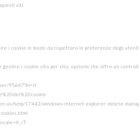
uesti siti.
stire i cookie in modo da rispettare le preferenze degli utenti
gestire i cookie sito per sito, opzione che offre un controllo
wer/95647?hl=it
ione%20dei%20cookie
m/en-us/help/17442/windows-internet-explorer-delete-mana
cookies.html
locale=it_IT