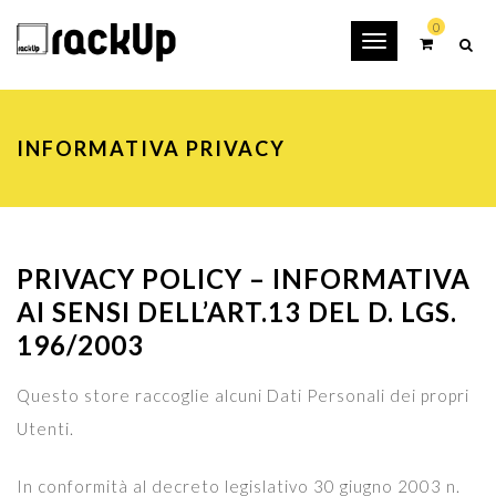
0
Toggle
navigation
INFORMATIVA PRIVACY
PRIVACY POLICY – INFORMATIVA
AI SENSI DELL’ART.13 DEL D. LGS.
196/2003
Questo store raccoglie alcuni Dati Personali dei propri
Utenti.
In conformità al decreto legislativo 30 giugno 2003 n.